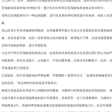
人口的1%。此外，我国阿尔茨海默病发病率也呈现递增趋势。据全球流行病学统计
茨海默病发病率每5年增加1倍，预计到2030年阿尔茨海默病患者将达到3000万。
但阿尔茨海默病作为一种起病隐匿、进行性发展的神经系统退行性疾病，很多人对
象。
昆山杜克大学全球健康助理教授、全球健康理学硕士专业主任吴晨凯此前在接受媒
难，但也有迹可循，包括一些常发性认知功能衰退，推理能力下降，但这些都需要
业医疗机构的帮助，进行早期筛查。
大众对于阿尔茨海默病的错误认知，会使疾病本身危害及次生危害比我们所认为的
功能衰竭；丧失生活能力，认知能力，不知冷暖饥饱，没有任何判断能力；此外，
导致感染死亡的情况。
正因如此，阿尔茨海默病的早期诊断、早期预防一直受到关注。“如果疫苗能够发挥
会的负担。”来自神经内科的临床专家表示。
根据文前提及的全球多中心回顾性研究数据，与接种23价肺炎疫苗的对照组相比，
试者均显示出痴呆风险降低的统计学显著性。具体而言：在三年观察期内，与接种2
风险降低24%，而接种带状疱疹减毒活疫苗接种则使痴呆风险降低14%；在五年观察