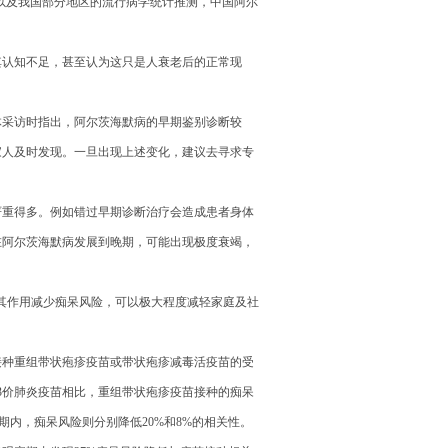
以及我国部分地区的流行病学统计推测，中国阿尔
其认知不足，甚至认为这只是人衰老后的正常现
体采访时指出，阿尔茨海默病的早期鉴别诊断较
家人及时发现。一旦出现上述变化，建议去寻求专
严重得多。例如错过早期诊断治疗会造成患者身体
在阿尔茨海默病发展到晚期，可能出现极度衰竭，
其作用减少痴呆风险，可以极大程度减轻家庭及社
接种重组带状疱疹疫苗或带状疱疹减毒活疫苗的受
3价肺炎疫苗相比，重组带状疱疹疫苗接种的痴呆
期内，痴呆风险则分别降低20%和8%的相关性。