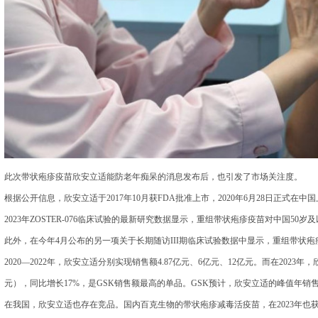
此次带状疱疹疫苗欣安立适能防老年痴呆的消息发布后，也引发了市场关注度。
根据公开信息，欣安立适于2017年10月获FDA批准上市，2020年6月28日正式在
2023年ZOSTER-076临床试验的最新研究数据显示，重组带状疱疹疫苗对中国50岁
此外，在今年4月公布的另一项关于长期随访III期临床试验数据中显示，重组带状疱
2020—2022年，欣安立适分别实现销售额4.87亿元、6亿元、12亿元。而在2023年
元），同比增长17%，是GSK销售额最高的单品。GSK预计，欣安立适的峰值年销
在我国，欣安立适也存在竞品。国内百克生物的带状疱疹减毒活疫苗，在2023年也获