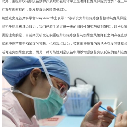
此外，重组带状疱疹疫苗接种亦展现出在统计学上显著降低痴呆风险的优势：在三年
在五年观察期内，则发现痴呆风险降低23%。
葛兰素史克首席科学官TonyWood博士表示：“该研究为带状疱疹疫苗接种与痴呆
些初步结果极具说服力，我们已着手通过进一步的回顾性研究与机制研究，以推动该
需要注意的是，目前尚无研究证实重组带状疱疹疫苗与痴呆症风险降低之间存在直
状疱疹疫苗用于痴呆症的预防。也有观点认为，带状疱疹病毒的激活会引发导致痴
活可避免痴呆症发生。而另一种可能性则是疫苗中用以增强疫苗免疫反应的佐剂在