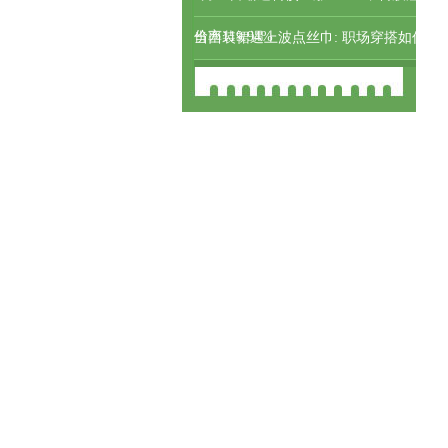
价率119.94%
当西装裙遇上波点丝巾: 职场穿搭如何
成为女性的无声“自我介绍”