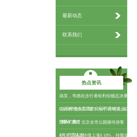
最新动态
联系我们
热点资讯
搞笑，韦德在步行者哈利伯顿总决赛
G1压哨绝杀雷霆的反应不容错过_比赛
说好的“抢出口”呢？为何5月对美出口
_NBA_热
降幅扩大了
“五一”假期 北京全市公园接待游客
931.83万人次
4月17日瑞达转债上涨0.18%，转股溢