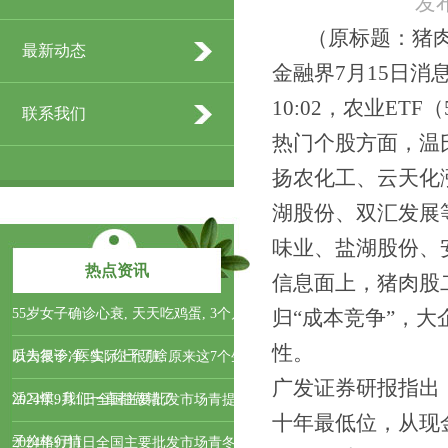
发布
（原标题：猪肉
最新动态
金融界7月15日
10:02，农业ETF（
联系我们
热门个股方面，温
扬农化工、云天化
湖股份、双汇发展
味业、盐湖股份、
热点资讯
信息面上，猪肉股
55岁女子确诊心衰, 天天吃鸡蛋, 3个月
归“成本竞争”，
性。
后去复诊, 医生: 你干了啥
以为很干净, 实际上很脏, 原来这7个生
广发证券研报指出
活习惯, 我们一直都做错了
2024年9月1日全国主要批发市场青提
十年最低位，从现
子价格行情
2024年9月1日全国主要批发市场青冬