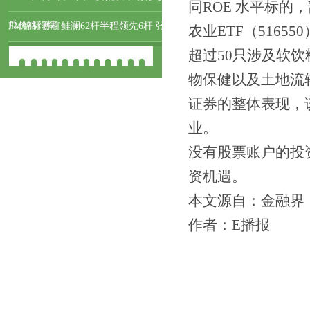
同ROE 水平标的
瓜价格行情
FM锦标赛柳鲑澜62杆半程领先6杆 张
农业ETF（516
超过50只涉及软
维维曾莉棋T52
物保健以及土地流
证券的整体表现，
业。
没有股票账户的投资
资机遇。
本文源自：金融界
作者：E播报